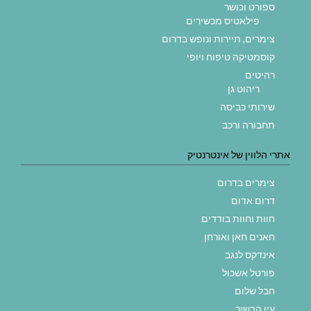
ספורט וכושר
פילאטיס מכשירים
צימרים, תיירות ונופש בדרום
קוסמטיקה טיפוח ויופי
רהיטים
ריהוט גן
שירותי כביסה
תחבורה ורכב
אתרי הלווין של אינטרנטיק
צימרים בדרום
דרום אדום
חוות וחוות בודדים
חאנים חאן ואורחן
אינדקס לנגב
פורטל אשכול
חבל שלום
עין הבשור