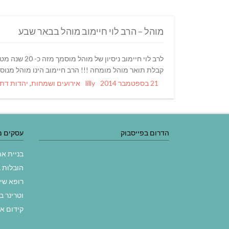
מוהל – הרב לוי חיימוב מוהל בבאר שבע
קבלת תואר מוהל מומחה !!! הרב חיימוב הינו מוהל מנוסה
Categories
Author
Posted
21 בספטמבר 2014
lilly
אירועים ושמחות
,
יהדות דת 
on
הדרום בפייסבוק
עסקים מ
בניית א
הובלות 
רופא שי
וטרינר ב
קידום א