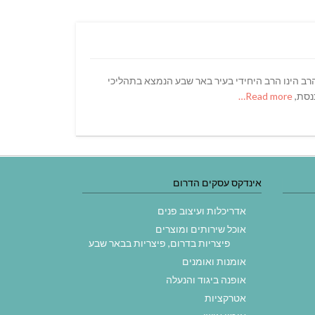
ן של מוהל מוסמך מזה כ- 20 שנה מטעם הרבנות הראשית לישראל ובאישור משרד הבריאות: רישיון מס' – 628. כבוד הרב הינו הרב היחידי בעיר באר שבע הנמצא בתהליכי
נסת,
Read more…
אינדקס עסקים הדרום
אדריכלות ועיצוב פנים
אוכל שירותים ומוצרים
פיצריות בדרום, פיצריות בבאר שבע
אומנות ואומנים
אופנה ביגוד והנעלה
אטרקציות