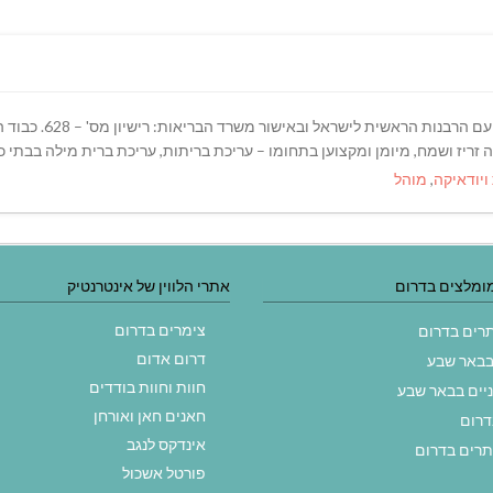
לרב לוי חיימוב ניסיו
 זריז ושמח, מיומן ומקצוען בתחומו – עריכת בריתות, עריכת ברית מילה בבתי כ
ויודאיקה
,
מוהל
ומלצים בדרום
אתרי הלווין של אינטרנטיק
צימרים בדרום
תרים בדרום
דרום אדום
בבאר שבע
חוות וחוות בודדים
ניים בבאר שבע
חאנים חאן ואורחן
דרום
אינדקס לנגב
תרים בדרום
פורטל אשכול