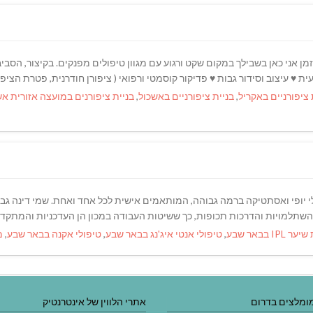
ן אני כאן בשבילך במקום שקט ורגוע עם מגוון טיפולים מפנקים. בקיצור, הס
עית ♥ עיצוב וסידור גבות ♥ פדיקור קוסמטי ורפואי ( ציפורן חודרנית, פטרת הציפור
 ציפורניים באקריל
,
בניית ציפורניים באשכול
,
בניית ציפורנים במועצה אזורית אש
ולי יופי ואסתטיקה ברמה גבוהה, המותאמים אישית לכל אחד ואחת. שמי דינה ג
IPL בבאר שבע
,
טיפולי אנטי איג'נג בבאר שבע
,
טיפולי אקנה בבאר שבע
,
מ
ומלצים בדרום
אתרי הלווין של אינטרנטיק