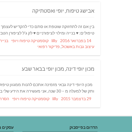
אבישג טיפוח, יופי ואסטתיקה
בין אם זה לתחזוקה שוטפת או סתם כדי להקדיש לעצמך זמ
טיפולים: ♥ בנייה ומילוי לציפורניים ♥ לק ג'ל לציפורן הטב
Tags
Categories
Author
Posted
14 בפברואר 2016
lilly
קוסמטיקה טיפוח ויופי
בניית
on
עיצוב גבות באשכול
,
פדיקור רפואי
מכון יופי דינה, מכון יופי בבאר שבע
מכון היופי דינה גבאי מזמינה אתכם להנות ממגוון טיפ
ותק של למעלה מ – 30 שנה, אני מעשירה את הידע שלי בהשתלמויות והדרכות תכופות, כך ששיטות העבודה במכון הן העדכניות והמתקדמות ביותר, והטיפול בלקוחות הוא הטוב
Tags
Categories
Author
Posted
29 בדצמבר 2015
lilly
קוסמטיקה טיפוח ויופי
הסרת שיער 
on
הדרום בפייסבוק
עסקים מ