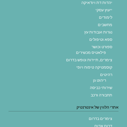
יהדות דת ויודאיקה
ייעוץ עסקי
לימודים
מחשבים
נגרות ועבודות עץ
ספא וטיפולים
ספורט וכושר
פילאטיס מכשירים
צימרים, תיירות ונופש בדרום
קוסמטיקה טיפוח ויופי
רהיטים
ריהוט גן
שירותי כביסה
תחבורה ורכב
אתרי הלווין של אינטרנטיק
צימרים בדרום
דרום אדום