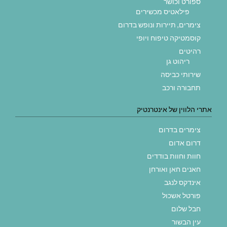
ספורט וכושר
פילאטיס מכשירים
צימרים, תיירות ונופש בדרום
קוסמטיקה טיפוח ויופי
רהיטים
ריהוט גן
שירותי כביסה
תחבורה ורכב
אתרי הלווין של אינטרנטיק
צימרים בדרום
דרום אדום
חוות וחוות בודדים
חאנים חאן ואורחן
אינדקס לנגב
פורטל אשכול
חבל שלום
עין הבשור