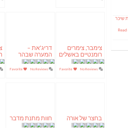
S מבשלת שיכר
Read
צימבר, צימרים
דריג'את –
צ
רומנטיים באשלים
המערה שבהר
ה
Favorite
No Reviews
Favorite
No Reviews
בחצר של אורה
חוות מתנת מדבר