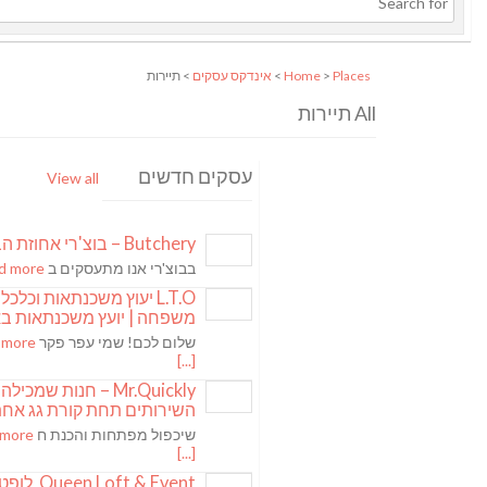
Places
>
Home
>
אינדקס עסקים
> תיירות
All תיירות
עסקים חדשים
View all
Butchery – בוצ'רי אחוזת הבשר
בבוצ'רי אנו מתעסקים ב
more [...]
L.T.O יעוץ משכנתאות וכלכל
משפחה | יועץ משכנתאות ב
שלום לכם! שמי עפר פקר
 more
[...]
Mr.Quickly – חנות שמכי
השירותים תחת קורת גג אח
שיכפול מפתחות והכנת ח
 more
[...]
Queen Loft & Event, לופט