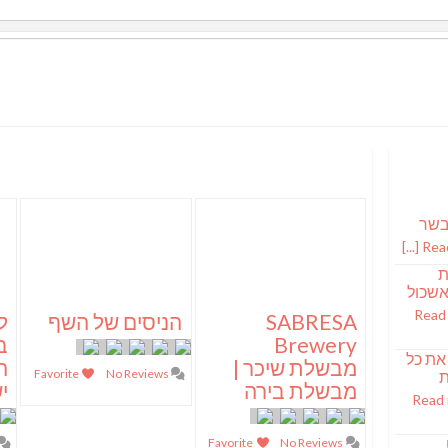
Read 
ת
אשכול
Read
SABRESA
הניסים של השף
ל
Brewery
ב
לה את כל
מבשלת שיכר |
ה
Favorite
No Reviews
ת
מבשלת בירה
י
Read
Favorite
No Reviews