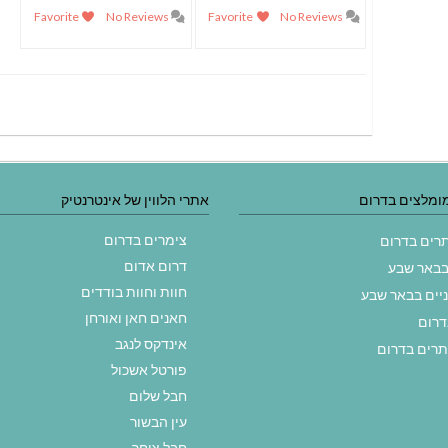
Favorite
No Reviews
Favorite
No Reviews
ומלצים בדרום
אתרי הלווין של אינטרנטיק
צימרים בדרום
תרים בדרום
דרום אדום
בבאר שבע
חוות וחוות בודדים
ניים בבאר שבע
חאנים חאן ואורחן
דרום
אינדקס לנגב
תרים בדרום
פורטל אשכול
חבל שלום
עין הבשור
חבל צוחר