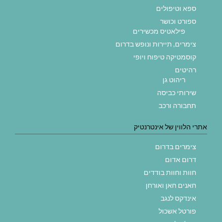
ספא וטיפולים
ספורט וכושר
פילאטיס מכשירים
צימרים, תיירות ונופש בדרום
קוסמטיקה טיפוח ויופי
רהיטים
ריהוט גן
שירותי כביסה
תחבורה ורכב
אתרי הלווין של אינטרנטיק
צימרים בדרום
דרום אדום
חוות וחוות בודדים
חאנים חאן ואורחן
אינדקס לנגב
פורטל אשכול