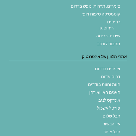
צימרים, תיירות ונופש בדרום
קוסמטיקה טיפוח ויופי
רהיטים
ריהוט גן
שירותי כביסה
תחבורה ורכב
אתרי הלווין של אינטרנטיק
צימרים בדרום
דרום אדום
חוות וחוות בודדים
חאנים חאן ואורחן
אינדקס לנגב
פורטל אשכול
חבל שלום
עין הבשור
חבל צוחר