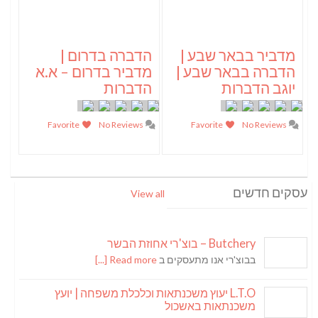
מדביר בבאר שבע |
הדברה בדרום |
הדברה בבאר שבע |
מדביר בדרום – א.א
יוגב הדברות
הדברות
Favorite
No Reviews
Favorite
No Reviews
עסקים חדשים
View all
Butchery – בוצ'רי אחוזת הבשר
בבוצ'רי אנו מתעסקים ב
Read more [...]
L.T.O יעוץ משכנתאות וכלכלת משפחה | יועץ
משכנתאות באשכול