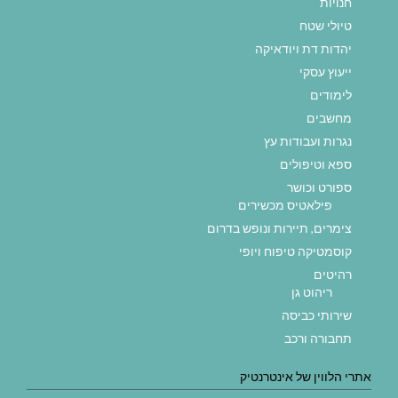
חנויות
טיולי שטח
יהדות דת ויודאיקה
ייעוץ עסקי
לימודים
מחשבים
נגרות ועבודות עץ
ספא וטיפולים
ספורט וכושר
פילאטיס מכשירים
צימרים, תיירות ונופש בדרום
קוסמטיקה טיפוח ויופי
רהיטים
ריהוט גן
שירותי כביסה
תחבורה ורכב
אתרי הלווין של אינטרנטיק