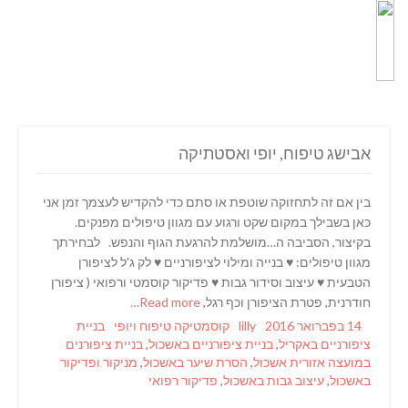
אבישג טיפוח, יופי ואסטתיקה
בין אם זה לתחזוקה שוטפת או סתם כדי להקדיש לעצמך זמן אני
כאן בשבילך במקום שקט ורגוע עם מגוון טיפולים מפנקים.
בקיצור, הסביבה ה…מושלמת להרגעת הגוף והנפש. לבחירתך
מגוון טיפולים: ♥ בנייה ומילוי לציפורניים ♥ לק ג'ל לציפורן
הטבעית ♥ עיצוב וסידור גבות ♥ פדיקור קוסמטי ורפואי ( ציפורן
חודרנית, פטרת הציפורן וכף רגל,
Read more…
Tags
Categories
Author
Posted
14 בפברואר 2016
lilly
קוסמטיקה טיפוח ויופי
בניית
on
ציפורניים באקריל
,
בניית ציפורניים באשכול
,
בניית ציפורנים
במועצה אזורית אשכול
,
הסרת שיער באשכול
,
מניקור ופדיקור
באשכול
,
עיצוב גבות באשכול
,
פדיקור רפואי