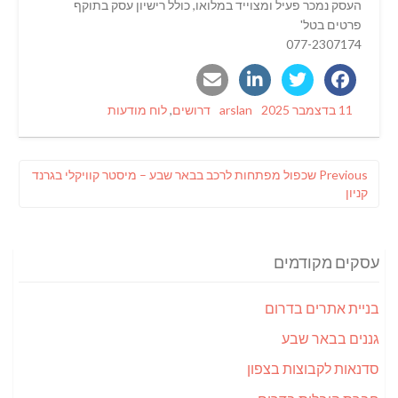
העסק נמכר פעיל ומצוייד במלואו, כולל רישיון עסק בתוקף
פרטים בטל'
077-2307174
Categories
Author
Posted
11 בדצמבר 2025
arslan
דרושים
,
לוח מודעות
on
ניווט
Previous
Previous
שכפול מפתחות לרכב בבאר שבע – מיסטר קוויקלי בגרנד
post:
קניון
עסקים מקודמים
בניית אתרים בדרום
גננים בבאר שבע
סדנאות לקבוצות בצפון