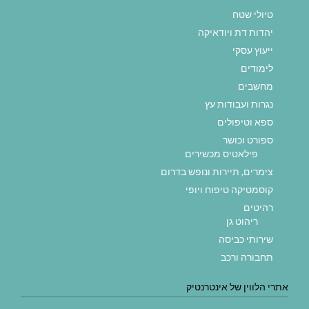
טיולי שטח
יהדות דת ויודאיקה
ייעוץ עסקי
לימודים
מחשבים
נגרות ועבודות עץ
ספא וטיפולים
ספורט וכושר
פילאטיס מכשירים
צימרים, תיירות ונופש בדרום
קוסמטיקה טיפוח ויופי
רהיטים
ריהוט גן
שירותי כביסה
תחבורה ורכב
אתרי הלווין של אינטרנטיק