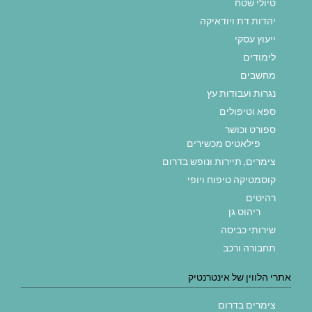
טיולי שטח
יהדות דת ויודאיקה
ייעוץ עסקי
לימודים
מחשבים
נגרות ועבודות עץ
ספא וטיפולים
ספורט וכושר
פילאטיס מכשירים
צימרים, תיירות ונופש בדרום
קוסמטיקה טיפוח ויופי
רהיטים
ריהוט גן
שירותי כביסה
תחבורה ורכב
אתרי הלווין של אינטרנטיק
צימרים בדרום