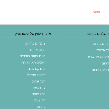
Next
ומלצים בדרום
אתרי הלווין של אינטרנטיק
צימרים בדרום
תרים בדרום
דרום אדום
בבאר שבע
חוות וחוות בודדים
ניים בבאר שבע
חאנים חאן ואורחן
דרום
אינדקס לנגב
תרים בדרום
פורטל אשכול
חבל שלום
עין הבשור
חבל צוחר
חלוציות
בדרום