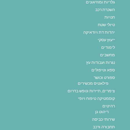
גלריות ומוזיאונים
השכרת רכב
חנויות
טיולי שטח
יהדות דת ויודאיקה
ייעוץ עסקי
לימודים
מחשבים
נגרות ועבודות עץ
ספא וטיפולים
ספורט וכושר
פילאטיס מכשירים
צימרים, תיירות ונופש בדרום
קוסמטיקה טיפוח ויופי
רהיטים
ריהוט גן
שירותי כביסה
תחבורה ורכב