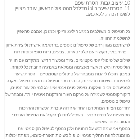
10. עיצוב גבות והסרת שפם
11. הסרת שיער ב ipl מדלדל מהטיפול הראשון, עובד מצויין
לשערה כהה, ללא כאב
כל הטיפולים משולבים במגע הילינג ורייקי וכמו כן, אמבט פראפין
להשלמת החוויה.
לרשותכם מגוון רחב של טיפולים נוספים בהתאמה אישית וליצירת איזון
– פרחי באך, תקשור עם קלפי טארוט, צבעים, נרות סופי וכוסות רוח
שילוב של טיפולי יופי מקצועיים, ציוד ומכשור חדיש ומתקדם עם חוויה
הוליסטית ורגשית אשר מעצימה וממלאת באנרגיה חיובית כל לקוחה. ​
במכון תוכלו ליהנות ממבחר של טיפולים קוסמטיים – הסרת שיער
לצמיתות בשיטות חדשניות, הבהרת עור וטיפול בכתמים, טיפול באקנה
למניעת סימנים וצלקות, טיפול פנים אנטי אייג’ינג למיצוק עור הפנים,
דיקור קוסמטי לשמירה על מרקם העור והזדקנות איטית יותר. ומבחר של
טיפולים נוספים.
יחד עם הציוד המתקדם והחדיש חדוה עוברת הכשרות והדרכות
מקצועיות על בסיס קבוע – בשביל לתת לך לקבל את הטיפול העדכני
והטוב ביותר שאפשר.
בנוסף אני שמה דגש על רוחניות ולכן בנוסף לטיפול הקוסמטי את
מוזמנת לחוות תהליך פנימי וטיפול בשיטת האורה-סומא, מפתח יכולות,