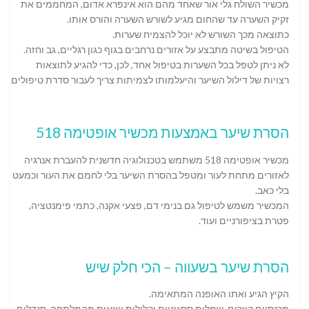
מכשיר השולח גלי אור שאחד מהם הוא אינפרא אדום, המחממים את
זקיק השערה עד שהחום מגיע לשורש השערה והורס אותו.
כתוצאה מכך השורש לא יוכל להצמיח שערות.
הטיפול בשיטה מתבצע על אזורים נרחבים בגוף כגון רגליים, גב וחזה.
לא ניתן לטפל בכל השערות בטיפול אחד, לכן, כדי להגיע לתוצאות
רצויות של דילול השיער והיעלמותו לצמיתות צריך לעבור סדרת טיפולים.
הסרת שיער באמצעות מכשיר אופטימה 518
מכשיר אופטימה 518 משתמש בטכנולוגיה חדשנית להעברת אנרגיה
לאזורים מתחת לעור ומטפל בהסרת השיער בלי לחמם את העור וכמעט
בלי כאב.
המכשיר משמש לטיפול גם בנימי דם, פצעי אקנה, כתמי פימנטציה,
פטרת בציפורניים ועוד.
הסרת שיער בשעווה – הכי חלק שיש
הקיץ הגיע ואתו האופנה המתאימה.
מכנסיים קצרים, שמלות ססגוניות וקלילות יוצאות מהמלתחה, סנדלים