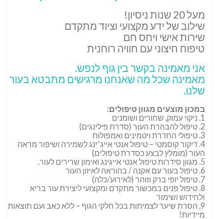
מעל 20 שנות ניסיון!
שילוב של ידע מקצועי וציוד מתקדם
שירות אישי ויחס חם
טיפוח חיצוני עם חוויה רוחנית
אני מאמינה בקשר בין גוף לנפש.
מאמינה שכל מה שאנחנו מרגישים מתבטא בעור
שלנו.
במכון מוצעים מגוון טיפולים:
1. ניקוי עמוק, שחורים ושומנים
2. טיפול להבהרת העור (סדרת פילינגים)
3. טיפולי החדרת ויטמינים ואמפולות
4. דיקור קוסמטי – טיפול אנטי אייג׳ינג לשמירה ושיפור מראה
העור (מומלץ לבצע כסדרת טיפולים)
5. מגוון סידרות טיפול אנטי אייגינג ואימון שרירים לעור.
6. טיפול בעור עם אקנה / בהוראה לאיזון העור
7. טיפול יופי ברק וזוהר (לאירוע/כלה)
8. טיפול פנים במכשור מתקדם ומקצועי ליצירת עור בריא
ולחידוש ושימור
9. הסרת שיער לצמיתות בכל חלקי הגוף – ללא כאב ועם תוצאות
מיידיות!