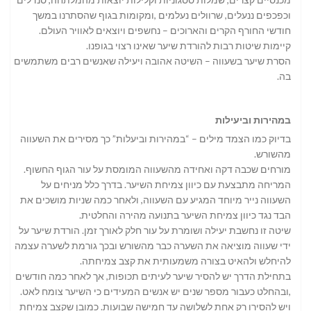
וכפכפים ננעלים, שרוולים נעלמים ,ומקומות בגוף שהסתרנו במשך
חודשי החורף הקרים והארוכים – נחשפים ויוצאים לאוויר העולם.
קיימות שיטות רבות להורדת שיער שאינו רצוי בגופנו.
הסרת שיער בשעווה – השיטה אהובה ויעילה שאנשים רבים משתמשים
בה.
במהירות וביעילות
בדיוק כמו הצמד מילים – “במהירות וביעלות” כך מסירים את השעווה
מהשורש.
מורחים שכבה דקה ואחידה מהשעווה המומסת על עור הגוף החשוף.
המריחה מתבצעת עם כיוון צמיחת השיער. בדרך כלל מניחים על
השעווה נייר מיוחד המגיע עם השעווה, ולאחר כמה שניות מושכים את
הבד נגד כיוון צמיחת השיער בתנועה מהירה והחלטית.
שיטה זו נחשבת יעילה ושומרת על עור חלק לאורך זמן. הורדת שיער על
ידי שעווה מוציאה את השערה כבר מהשורש ובכך גורמת לשערה עצמה
להיחלש ולהאיט בצורה משמעותית את קצב צמיחתה.
בתחילת הדרך יש להסיר שיער לעיתים תכופות, אך לאחר כמה חודשים
,ובהחלט כעבור מספר שנים יש אנשים המעידים כי השיער צומח לאט.
ויש להסירו רק אחת לשלושה עד חמישה שבועות. כמובן שקצב צמיחת