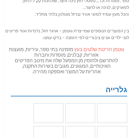
ספר, מוסדות וכו’.., ספסלי חוץ גינה וחצר, שולחנות קק”ל לחוץ,
לפארקים, לגינה או לחצר…
והכל מעץ עמיד למזגי אוויר וברזל מגולוון בלתי מחליד.
בין המוצרים הנוספים שמייצרת גוטמן – ארגזי חול, נדנדות ועוד פריטים
לגני ילדים וגנים ציבוריים לפי הזמנה – בדקו עמנו.
גוטמן חריטת שלטים בעץ
מזמינה בתי ספר, עיריות, מועצות
אזוריות, קבלנים, מוסדות וחברות
להתרשם ולהזמין מן המפעל שלה את מיטב הפריטים
האיכותיים, המגוונים, מגובים בשירות התקנה,
אחריות על המוצר ואספקה מהירה.
גלרייה