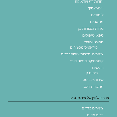
יהדות דת ויודאיקה
ייעוץ עסקי
לימודים
מחשבים
נגרות ועבודות עץ
ספא וטיפולים
ספורט וכושר
פילאטיס מכשירים
צימרים, תיירות ונופש בדרום
קוסמטיקה טיפוח ויופי
רהיטים
ריהוט גן
שירותי כביסה
תחבורה ורכב
אתרי הלווין של אינטרנטיק
צימרים בדרום
דרום אדום