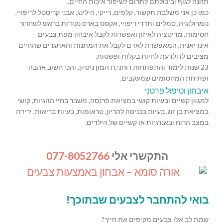
תזונה לגוף וביכולתם לתרום לשיפור איכות החיים.
כמו כן אני משלבת תקשור, קלפים, רייקי, הילינג, אבני קריסטל לריפויי,
נומרולוגיה, סמלים ותדרי ריפויי, אקסס בארס נקודות בראש לשחרור
חסימות, מדיטציה לאיזון ואפשרות לקבל איבחון מפת צבעים
אינדיאנית, המאפשרת לאדם לקבל את המתנות והאתגרים שהחיים
מציבים לו ולדעת לחיות בקלות ופשטות.
23 שנות לימוד והתפתחות רוחני,ת המון ניסיון, והכי חשוב אהבה
ופתיחת המחסומים שמעקבים.
איבחון וטיפול פרטני
למגוון קשיים ובעיות קושי במציאת פרנסה, משבר בחיי הזוגיות, קושי
במציאת בן זוג, בעיות בכניסה להריון, טראומות, בעיות בריאות, ירידה
במצב הרוח ובאנרגיות או קשיים של הילדים.
התקשרי אלי
077-8052766
בואי להתחבר לצבעים שבתוכך
!
שמת לב אלו צבעים מקיפים את חייך?