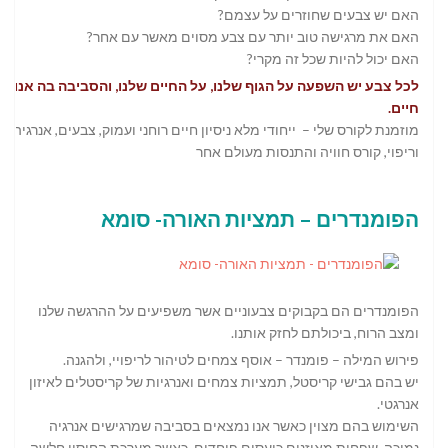
האם יש צבעים שחוזרים על עצמם?
האם את מרגישה טוב יותר עם צבע מסוים מאשר עם אחר?
האם יכול להיות שכל זה מקרי?
לכל צבע יש השפעה על הגוף שלנו, על החיים שלנו, והסביבה בה אנו
חיים.
מוזמנת לקורס שלי – ייחודי מלא ניסיון חיים רוחני ועמוק, צבעים, אנרגיה
וריפוי, קורס חוויה והתנסות מעולם אחר
הפומנדרים – תמציות האורה- סומא
הפומנדרים הם בקבוקים צבעוניים אשר משפיעים על ההרגשה שלנו
ומצב הרוח, ביכולתם לחזק אותנו.
פירוש המילה – פומנדר – אוסף צמחים לטיהור לריפויי, ולהגנה.
יש בהם גבישי קריסטל, תמציות צמחים ואנרגיות של קריסטלים לאיזון
אנרגטי.
השימוש בהם מצוין כאשר אנו נמצאים בסביבה שמרגישים אנרגיה
נמוכה, שפחות מאוזנים,כועסים פוחדים. כאשר מערכת החיסון חלשה