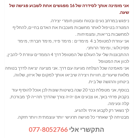
אני מזמינה אותך לסידרה של 16 מפגשים אחת לשבוע פגישה של
שעה.
ניפגש במרחב נעים ובטוח ומגוון חומרי יצירה.
המטרה בטיפול לאתר מחשבות מעכבות את האדם בחיים, להחליף
למחשבות בריאות, ומצמיחות .
אני עוזרת למטופל ב 4 מימדים : מימד פיזי, מימד חברתי, מימד
פסיכולוגי, ומימד הרוחני.
ההתבוננות שלי על העולם של המטופל דרך 4 הממדים עוזרת לי להבין,
לכוון את המטופל
אני מאמינה שכל הצלחה מגיעה עם דרך. אני מציעה יציאה לדרך בטוחה,
מלאת שיעורים, חוויות ויצירה שיביאו אותך למקום של איזון, שלווה,
ביטחון והרגשה של בית.
בנוסף, אני מטפלת כבר 20 שנה בשיטות שונות לכן אוכל להוסיף עוד
בקבוק פרחי באך, או צבעים אם יהיה צורך שהדרך תהייה לך מבורכת,
קלה ונעימה.
לך נשאר רק לקבוע איתי ולהגיע.
מבטיחה לך שאחרי כל פגישה תרגישי יותר עוצמתית ויותר חזקה.
התקשרי אלי
077-8052766