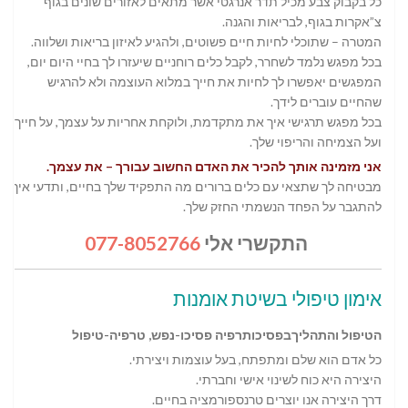
כל בקבוק צבע מכיל תדר אנרגטי אשר מתאים לאזורים שונים בגוף
צ”אקרות בגוף, לבריאות והגנה.
המטרה – שתוכלי לחיות חיים פשוטים, ולהגיע לאיזון בריאות ושלווה.
בכל מפגש נלמד לשחרר, לקבל כלים רוחניים שיעזרו לך בחיי היום יום,
המפגשים יאפשרו לך לחיות את חייך במלוא העוצמה ולא להרגיש
שהחיים עוברים לידך.
בכל מפגש תרגישי איך את מתקדמת, ולוקחת אחריות על עצמך, על חייך,
ועל הצמיחה והריפוי שלך.
אני מזמינה אותך להכיר את האדם החשוב עבורך – את עצמך.
מבטיחה לך שתצאי עם כלים ברורים מה התפקיד שלך בחיים, ותדעי איך
להתגבר על הפחד הנשמתי החזק שלך.
התקשרי אלי
077-8052766
אימון טיפולי בשיטת אומנות
הטיפול והתהליךבפסיכותרפיה פסיכו-נפש, טרפיה-טיפול
כל אדם הוא שלם ומתפתח, בעל עוצמות ויצירתי.
היצירה היא כוח לשינוי אישי וחברתי.
דרך היצירה אנו יוצרים טרנספורמציה בחיים.