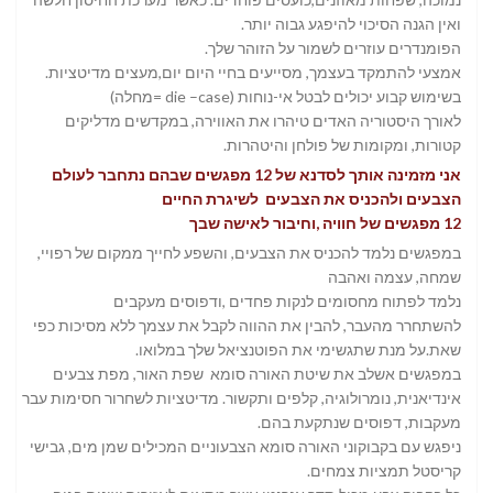
ואין הגנה הסיכוי להיפגע גבוה יותר.
הפומנדרים עוזרים לשמור על הזוהר שלך.
אמצעי להתמקד בעצמך, מסייעים בחיי היום יום,מעצים מדיטציות.
בשימוש קבוע יכולים לבטל אי-נוחות (die –case =מחלה)
לאורך היסטוריה האדים טיהרו את האווירה, במקדשים מדליקים
קטורות, ומקומות של פולחן והיטהרות.
אני מזמינה אותך לסדנא של 12 מפגשים שבהם נתחבר לעולם
הצבעים ולהכניס את הצבעים לשיגרת החיים
12 מפגשים של חוויה ,וחיבור לאישה שבך
במפגשים נלמד להכניס את הצבעים, והשפע לחייך ממקום של רפויי,
שמחה, עצמה ואהבה
נלמד לפתוח מחסומים לנקות פחדים ,ודפוסים מעקבים
להשתחרר מהעבר, להבין את ההווה לקבל את עצמך ללא מסיכות כפי
שאת.על מנת שתגשימי את הפוטנציאל שלך במלואו.
במפגשים אשלב את שיטת האורה סומא שפת האור, מפת צבעים
אינדיאנית, נומרולוגיה, קלפים ותקשור. מדיטציות לשחרור חסימות עבר
מעקבות, דפוסים שנתקעת בהם.
ניפגש עם בקבוקוני האורה סומא הצבעוניים המכילים שמן מים, גבישי
קריסטל תמציות צמחים.