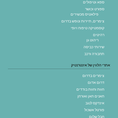
ספא וטיפולים
ספורט וכושר
פילאטיס מכשירים
צימרים, תיירות ונופש בדרום
קוסמטיקה טיפוח ויופי
רהיטים
ריהוט גן
שירותי כביסה
תחבורה ורכב
אתרי הלווין של אינטרנטיק
צימרים בדרום
דרום אדום
חוות וחוות בודדים
חאנים חאן ואורחן
אינדקס לנגב
פורטל אשכול
חבל שלום